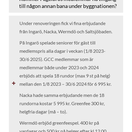
till någon annan bana under byggnationen?
Under renoveringen fick vi fina erbjudande
från Ingarö, Nacka, Wermdö och Saltsjöbaden.
På Ingarö spelade seniorer för gäst till
medlemspris alla dagar i veckan (1/8 2023-
30/6 2025). GCC medlemmar som är
medlemmar både under 2023 och 2024
erbjöds att spela 18 rundor (max 9 st på helg)
mellan den 1/8 2023 – 30/6 2024 för 6 995 kr.
Nacka hade samma erbjudande men de 18
rundorna kostar 5 995 kr. Greenfee 300 kr,
helgfria dagar (må – to).
Wermdö erbjöd greenfeespel. 400 kr på
vardagar och 500 kr på helger efter kl 12.00.