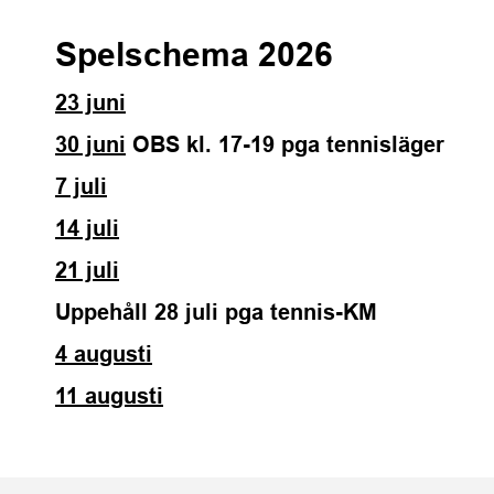
Spelschema 2026
23 juni
30 juni
OBS kl. 17-19 pga tennisläger
7 juli
14 juli
21 juli
Uppehåll 28 juli pga tennis-KM
4 augusti
11 augusti