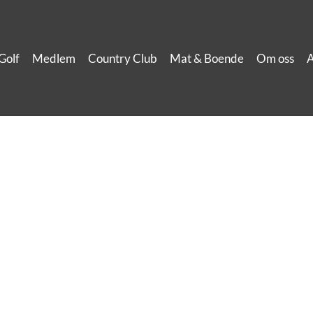
Golf
Medlem
Country Club
Mat & Boende
Om oss
A