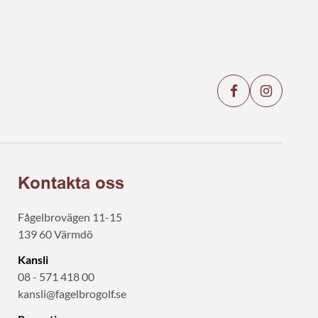
Kontakta oss
Fågelbrovägen 11-15
139 60 Värmdö
Kansli
08 - 571 418 00
kansli@fagelbrogolf.se