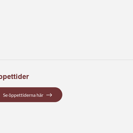
pettider
Se öppettiderna här