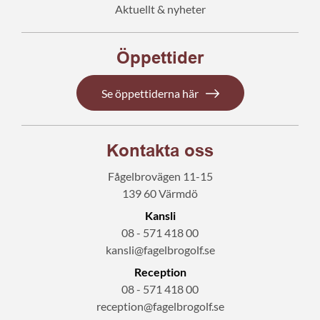
Aktuellt & nyheter
Öppettider
Se öppettiderna här
Kontakta oss
Fågelbrovägen 11-15
139 60 Värmdö
Kansli
08 - 571 418 00
kansli@fagelbrogolf.se
Reception
08 - 571 418 00
reception@fagelbrogolf.se