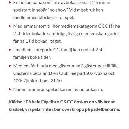
En bokad bana som inte avbokas senast 2 h innan
spelstart innebär ”no show”. Vid missbruk kan
medlemmen blockeras för spel.
Medlemmar som tillhör medlemskategorin GCC får ha
2 st tider bokade samtidigt, övriga medlemskategorier
får ha 1 tid bokad i taget.
I medlemskategorin CC-familj kan endast 2 st i
familjen boka tider.
Medlem får bjuda med gäster max 3 gäster per tillfälle.
Gästerna betalar då en Club Fee på 150:-/vuxna och
100:-/junior (t.om. 21 år).
När en timme är spelad kan en ny tid bokas in.
Klädsel: På hela Fågelbro G&CC önskas en välvårdad
klädsel, vi spelar inte i bar överkropp på padelbanorna.