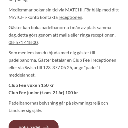
Medlemmar bokar sin tid via
MATCHI
. För hjälp med ditt
MATCHi-konto kontakta
receptionen
.
Gäster kan boka padelbanorna i mån av plats samma
dag, detta görs genom att maila eller ringa
receptionen
,
08-571 418 00
.
Som medlem kan du bjuda med dig gäster till
padelbanorna. Gäster betalar en Club Fee i receptionen
eller via Swish till 123-377 05 26, ange ”padel” i
meddelandet.
Club Fee vuxen 150 kr
Club Fee junior (t.om. 21 år) 100 kr
Padelbanornas belysning går på skymningsrelä och
tänds av sig själv.
Boka padel