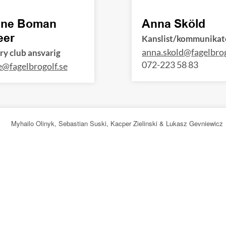
ene Boman
Anna Sköld
eer
Kanslist/kommunikat
anna.skold@fagelbrog
y club ansvarig
072-223 58 83
e@fagelbrogolf.se