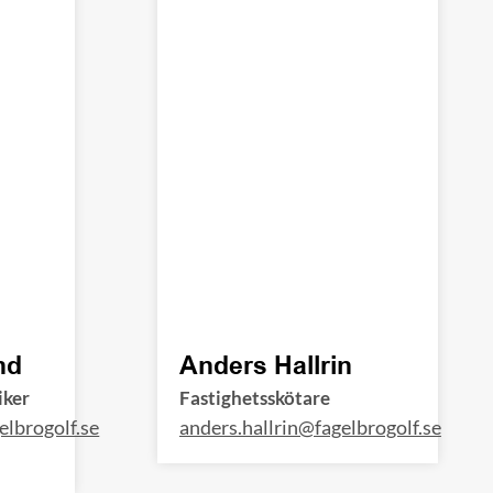
nd
Anders Hallrin
iker
Fastighetsskötare
lbrogolf.se
anders.hallrin@fagelbrogolf.se