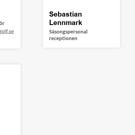
Sebastian
Lennmark
ör
olf.se
Säsongspersonal
receptionen