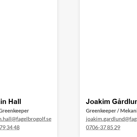
in Hall
Joakim Gårdlu
Greenkeeper
Greenkeeper / Mekan
.hall@fagelbrogolf.se
joakim.gardlund@fage
79 34 48
0706-37 85 29