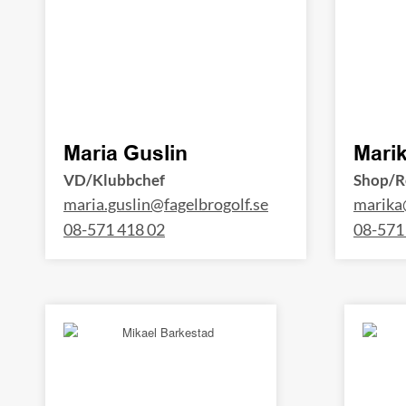
Maria Guslin
Mari
VD/Klubbchef
Shop/R
maria.guslin@fagelbrogolf.se
marika
08-571 418 02
08-571