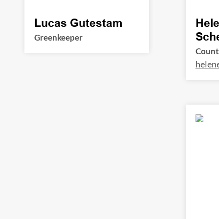
Lucas Gutestam
Hel
Sch
Greenkeeper
Countr
helen