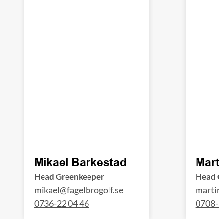
Mikael Barkestad
Mart
Head Greenkeeper
Head 
mikael@fagelbrogolf.se
martin
0736-22 04 46
0708-