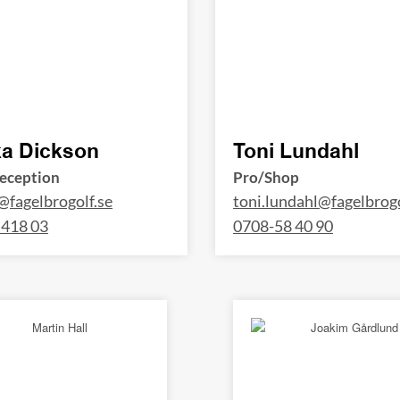
ka Dickson
Toni Lundahl
eception
Pro/Shop
@fagelbrogolf.se
toni.lundahl@fagelbrogo
 418 03
0708-58 40 90