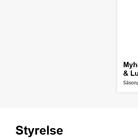
Myha
& L
Säson
Styrelse