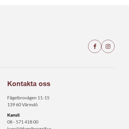
Kontakta oss
Fågelbrovägen 11-15
139 60 Värmdö
Kansli
08 - 571 418 00
kansli@fagelbrogolf.se