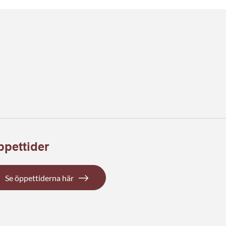
pettider
Se öppettiderna här