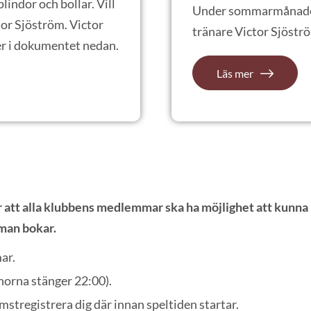
plindor och bollar. Vill
Under sommarmånadern
tor Sjöström. Victor
tränare Victor Sjöströ
er i dokumentet nedan.
Läs mer
r att alla klubbens medlemmar ska ha möjlighet att kunna 
man bokar.
ar.
norna stänger 22:00).
mstregistrera dig där innan speltiden startar.