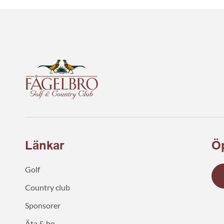
Länkar
Öp
Golf
Country club
Sponsorer
Äta & bo