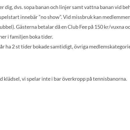
ter dig, dvs. sopa banan och linjer samt vattna banan vid be
spelstart innebär ”no show”. Vid missbruk kan medlemmen 
ubbel). Gästerna betalar då en Club Fee på 150 kr/vuxna och
r i familjen boka tider.
a 2 st tider bokade samtidigt, övriga medlemskategorier f
klädsel, vi spelar inte i bar överkropp på tennisbanorna.