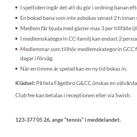
I speltiden ingår det att du gör i ordning banan ef
En bokad bana som inte avbokas senast 2 h innan 
Medlem får bjuda med gäster max 3 per tillfälle (d
I medlemskategorin CC-familj kan endast 2 persone
Medlemmar som tillhör medlemskategorin GCC får h
dagar i förväg.
När en timme är spelad kan en ny tid bokas in.
Klädsel:
På hela Fågelbro G&CC önskas en välvårdad 
Club fee kan betalas i receptionen eller via Swish:
123-377 05 26, ange ”tennis” i meddelandet.