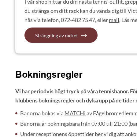
I vår shop hittar du din nästa tennis-outfit, grep
du stränga om ditt rack kan du vända dig till Vic
nås via telefon, 072-482 75 47, eller
mail
. Läs m
Strängning av racket
Bokningsregler
Vi har periodvis högt tryck på våra tennisbanor. Fö
klubbens bokningsregler och dyka upp på de tider 
Banorna bokas via
MATCHi
av Fågelbromedlemm
Banorna är bokningsbara från 07:00 till 21:00 (ba
Under receptionens öppettider ber vi dig att anko