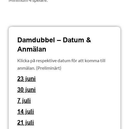
Damdubbel – Datum
&
Anmälan
Klicka på respektive datum för att komma till
anmälan. (Preliminärt)
23 juni
30 juni
7 juli
14 juli
21 juli