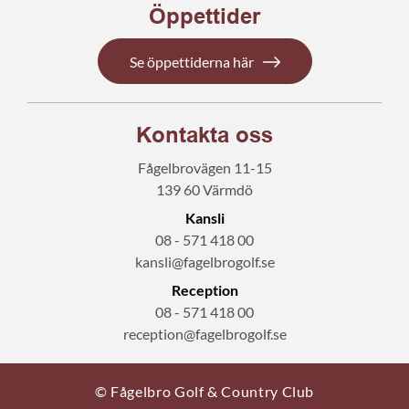
Öppettider
Se öppettiderna här
Kontakta oss
Fågelbrovägen 11-15
139 60 Värmdö
Kansli
08 - 571 418 00
kansli@fagelbrogolf.se
Reception
08 - 571 418 00
reception@fagelbrogolf.se
© Fågelbro Golf & Country Club