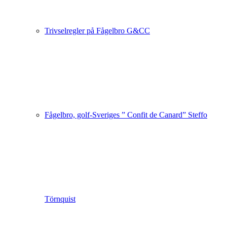
Trivselregler på Fågelbro G&CC
Fågelbro, golf-Sveriges ” Confit de Canard” Steffo
Törnquist