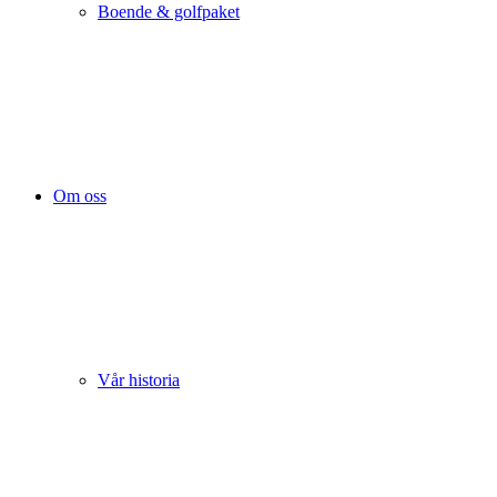
Boende & golfpaket
Om oss
Vår historia