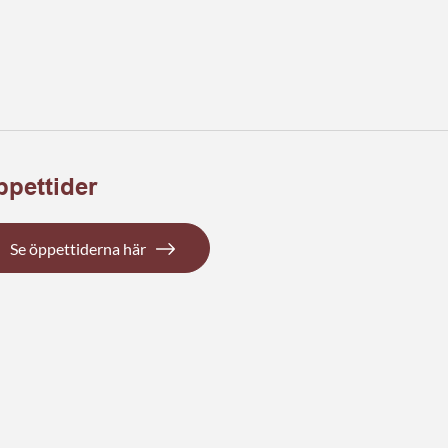
pettider
Se öppettiderna här