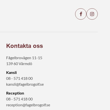
Kontakta oss
Fågelbrovägen 11-15
139 60 Värmdö
Kansli
08 - 571 418 00
kansli@fagelbrogolf.se
Reception
08 - 571 418 00
reception@fagelbrogolf.se