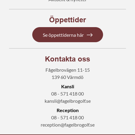
Öppettider
Se öppettiderna här
Kontakta oss
Fågelbrovägen 11-15
139 60 Värmdö
Kansli
08 - 571 418 00
kansli@fagelbrogolf.se
Reception
08 - 571 418 00
reception@fagelbrogolf.se