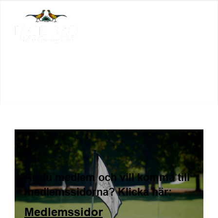
Är du medlem och vill komma till
medlemssidorna? Klicka här:
Medlemssidor