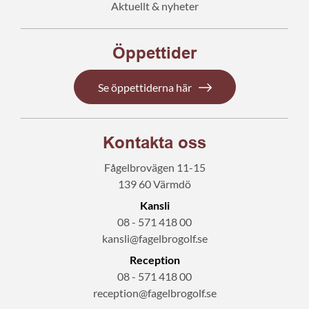
Aktuellt & nyheter
Öppettider
Se öppettiderna här
Kontakta oss
Fågelbrovägen 11-15
139 60 Värmdö
Kansli
08 - 571 418 00
kansli@fagelbrogolf.se
Reception
08 - 571 418 00
reception@fagelbrogolf.se