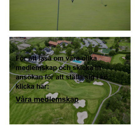
För att läsa om våra olika
medlemskap och skicka in
ansökan för att ställa sig i kö,
klicka här:
Våra medlemskap