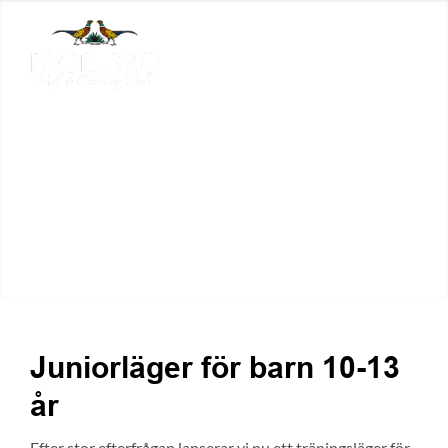
Juniorläger för barn 10-13
år
Efter stor efterfrågan lanserar vi nu ett träningsläger för