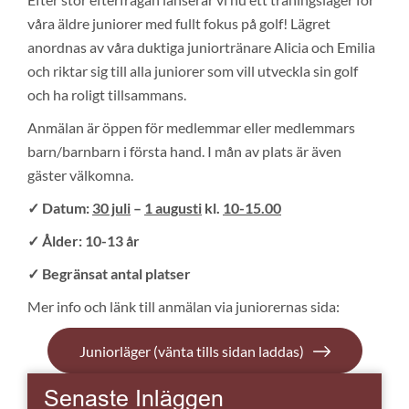
våra äldre juniorer med fullt fokus på golf! Lägret
anordnas av våra duktiga juniortränare Alicia och Emilia
och riktar sig till alla juniorer som vill utveckla sin golf
och ha roligt tillsammans.
Anmälan är öppen för medlemmar eller medlemmars
barn/barnbarn i första hand. I mån av plats är även
gäster välkomna.
✓
Datum:
30 juli
–
1 augusti
kl.
10-15.00
✓
Ålder: 10-13 år
✓
Begränsat antal platser
Mer info och länk till anmälan via juniorernas sida:
Juniorläger (vänta tills sidan laddas)
Senaste Inläggen