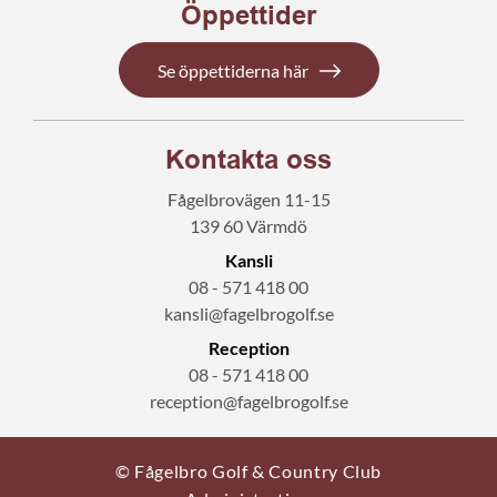
Öppettider
Se öppettiderna här
Kontakta oss
Fågelbrovägen 11-15
139 60 Värmdö
Kansli
08 - 571 418 00
kansli@fagelbrogolf.se
Reception
08 - 571 418 00
reception@fagelbrogolf.se
© Fågelbro Golf & Country Club