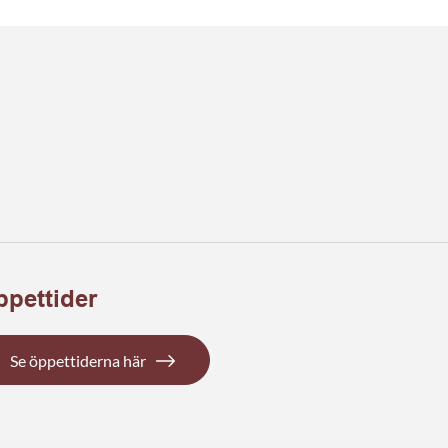
pettider
Se öppettiderna här