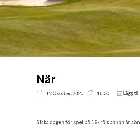
När
Ladda ner ICS
Google Kalender
Lägg till
19 Oktober, 2025
18:00
iCalendar
Office 365
Outlook Live
Sista dagen för spel på 18-hålsbanan är sön