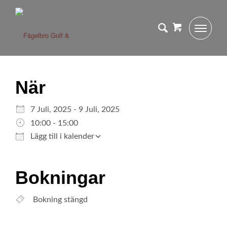
När
Ladda ner ICS
Google Kalender
7 Juli, 2025 - 9 Juli, 2025
iCalendar
10:00 - 15:00
Office 365
Lägg till i kalender
Outlook Live
Bokningar
Bokning stängd