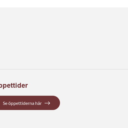
pettider
Se öppettiderna här