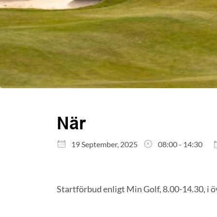
När
Ladda ner ICS
Google Kalender
19 September, 2025
08:00 - 14:30
iCalendar
Office 365
Outlook Live
Startförbud enligt Min Golf, 8.00-14.30, i ö