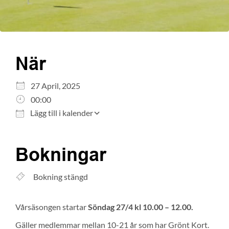
När
Ladda ner ICS
Google Kalender
27 April, 2025
iCalendar
00:00
Office 365
Lägg till i kalender
Outlook Live
Bokningar
Bokning stängd
Vårsäsongen startar
Söndag 27/4 kl 10.00 – 12.00.
Gäller medlemmar mellan 10-21 år som har Grönt Kort.