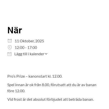
När
Ladda ner ICS
Google Kalender
11 Oktober, 2025
iCalendar
12:00 - 17:00
Office 365
Lägg till i kalender
Outlook Live
Pro’s Prize – kanonstart kl. 12.00.
Spel innan är ok från 8.00, förutsatt att du är av banan
före 12.00.
Vid frost är det absolut förbjudet att beträda banan.