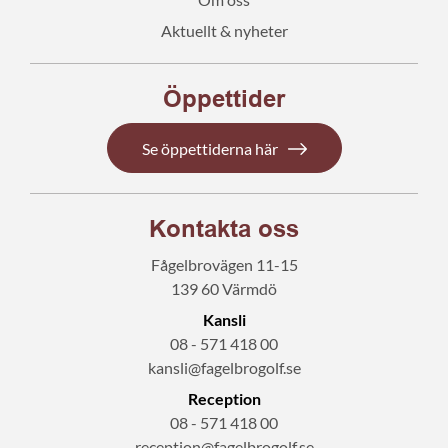
Aktuellt & nyheter
Öppettider
Se öppettiderna här
Kontakta oss
Fågelbrovägen 11-15
139 60 Värmdö
Kansli
08 - 571 418 00
kansli@fagelbrogolf.se
Reception
08 - 571 418 00
reception@fagelbrogolf.se