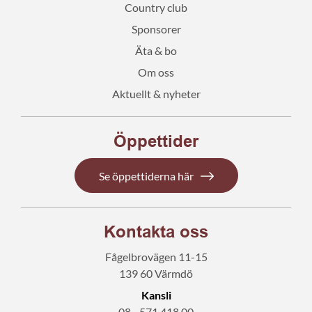
Country club
Sponsorer
Äta & bo
Om oss
Aktuellt & nyheter
Öppettider
Se öppettiderna här
Kontakta oss
Fågelbrovägen 11-15
139 60 Värmdö
Kansli
08 - 571 418 00