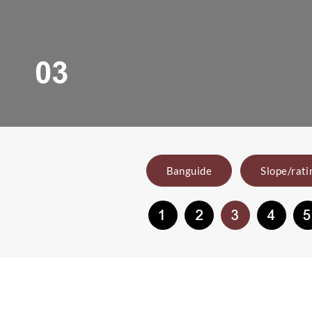
03
Banguide
Slope/rati
1
2
3
4
5