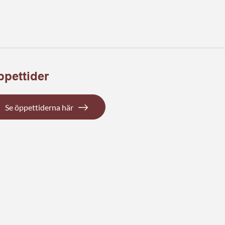
pettider
Se öppettiderna här