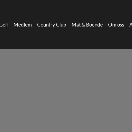
Golf
Medlem
Country Club
Mat & Boende
Om oss
A