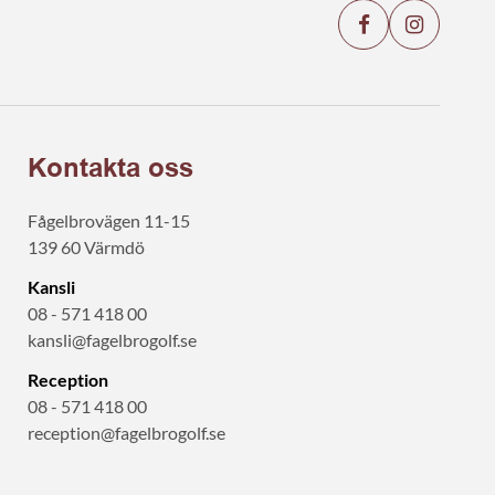
Kontakta oss
Fågelbrovägen 11-15
139 60 Värmdö
Kansli
08 - 571 418 00
kansli@fagelbrogolf.se
Reception
08 - 571 418 00
reception@fagelbrogolf.se