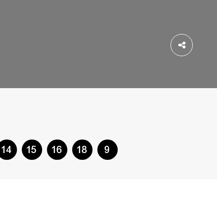
Share
14
15
16
18
9