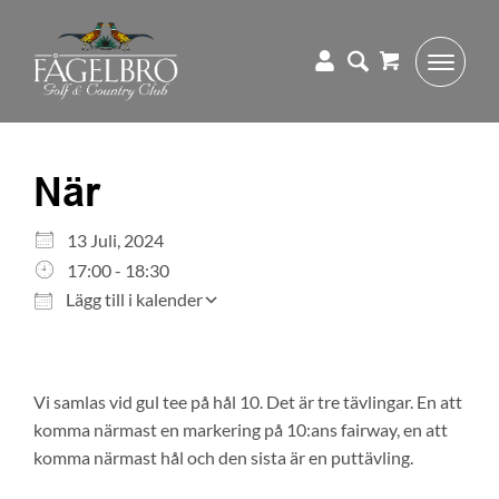
När
Ladda ner ICS
Google Kalender
13 Juli, 2024
iCalendar
17:00 - 18:30
Office 365
Lägg till i kalender
Outlook Live
Vi samlas vid gul tee på hål 10. Det är tre tävlingar. En att
komma närmast en markering på 10:ans fairway, en att
komma närmast hål och den sista är en puttävling.