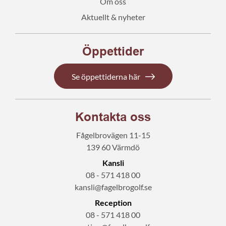
Om oss
Aktuellt & nyheter
Öppettider
Se öppettiderna här
Kontakta oss
Fågelbrovägen 11-15
139 60 Värmdö
Kansli
08 - 571 418 00
kansli@fagelbrogolf.se
Reception
08 - 571 418 00