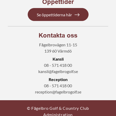
Öppettider
Se öppettiderna här
Kontakta oss
Fågelbrovägen 11-15
139 60 Värmdö
Kansli
08 - 571 418 00
kansli@fagelbrogolf.se
Reception
08 - 571 418 00
reception@fagelbrogolf.se
© Fågelbro Golf & Country Club
Administration