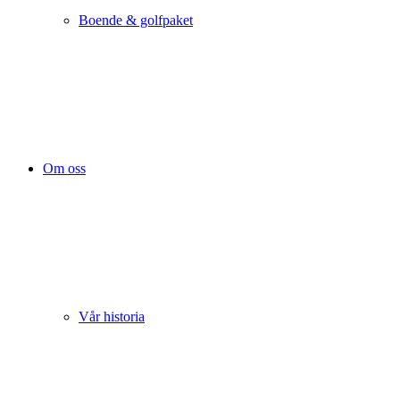
Boende & golfpaket
Om oss
Vår historia