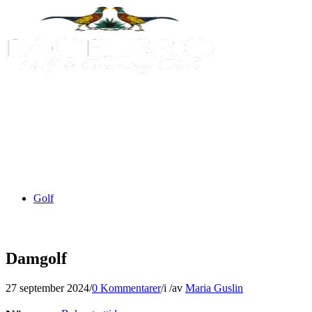
Golf
Damgolf
27 september 2024
/
0 Kommentarer
/
i
/
av
Maria Guslin