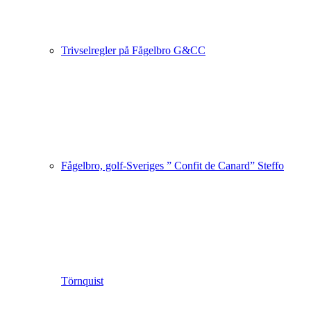
Trivselregler på Fågelbro G&CC
Fågelbro, golf-Sveriges ” Confit de Canard” Steffo
Törnquist