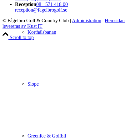
Reception
08 - 571 418 00
reception@fagelbrogolf.se
© Fågelbro Golf & Country Club
|
Administration
|
Hemsidan
levereras av Kust IT
Korthålsbanan
Scroll to top
Slope
Greenfee & Golfbil