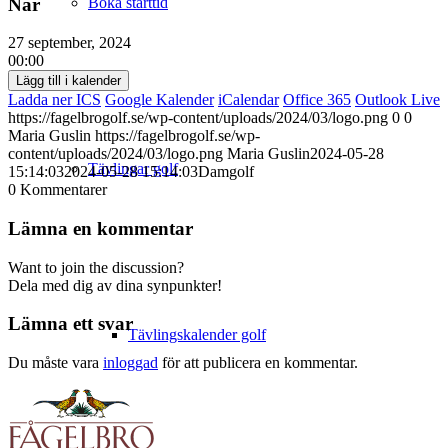
När
Boka starttid
27 september, 2024
00:00
Lägg till i kalender
Ladda ner ICS
Google Kalender
iCalendar
Office 365
Outlook Live
https://fagelbrogolf.se/wp-content/uploads/2024/03/logo.png
0
0
Maria Guslin
https://fagelbrogolf.se/wp-
content/uploads/2024/03/logo.png
Maria Guslin
2024-05-28
Tävlingar golf
15:14:03
2024-05-28 15:14:03
Damgolf
0
Kommentarer
Lämna en kommentar
Want to join the discussion?
Dela med dig av dina synpunkter!
Lämna ett svar
Tävlingskalender golf
Du måste vara
inloggad
för att publicera en kommentar.