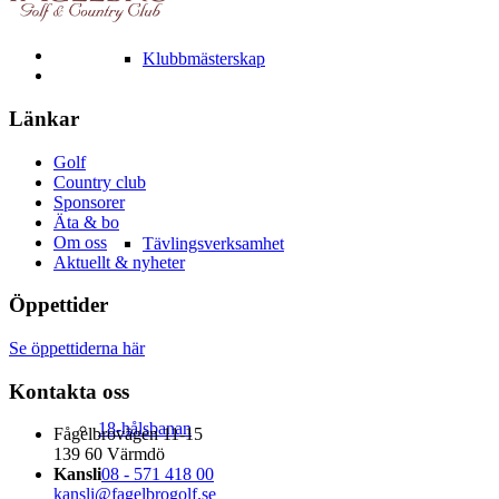
Klubbmästerskap
Länkar
Golf
Country club
Sponsorer
Äta & bo
Om oss
Tävlingsverksamhet
Aktuellt & nyheter
Öppettider
Se öppettiderna här
Kontakta oss
18-hålsbanan
Fågelbrovägen 11-15
139 60 Värmdö
Kansli
08 - 571 418 00
kansli@fagelbrogolf.se