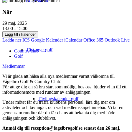
Boka starttid
När
29 maj, 2025
13:00 - 15:00
Lägg till i kalender
Ladda ner ICS
Google Kalender
iCalendar
Office 365
Outlook Live
Tävlingar golf
Country club
Golf
Medlemmar
Vi är glada att hälsa alla nya medlemmar varmt välkomna till
Fågelbro Golf & Country Club!
För att ge dig en så bra start som möjligt hos oss, bjuder vi in till ett
informationsmöte med rundtur av anläggningen.
Tävlingskalender golf
Under mötet får du träffa klubbens personal, lära dig mer om
aktiviteter och tävlingar, och vad medlemskapet innebär. Vi tar en
gemensam rundtur där du får chans att bekanta dig med både
anläggningen och klubblivet.
Anmäl dig till reception@fagelbrogolf.se senast den 26 maj.