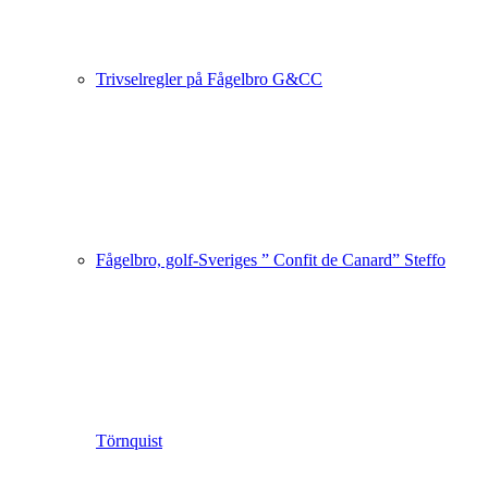
Trivselregler på Fågelbro G&CC
Fågelbro, golf-Sveriges ” Confit de Canard” Steffo
Törnquist