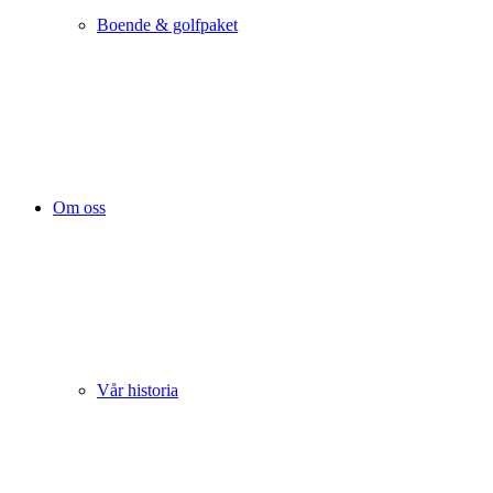
Boende & golfpaket
Om oss
Vår historia