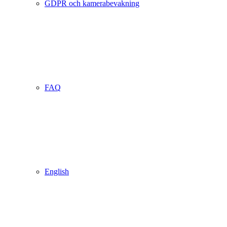
GDPR och kamerabevakning
FAQ
English