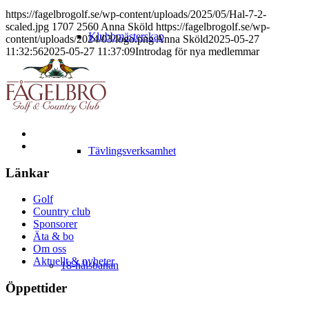
https://fagelbrogolf.se/wp-content/uploads/2025/05/Hal-7-2-
scaled.jpg
1707
2560
Anna Sköld
https://fagelbrogolf.se/wp-
Klubbmästerskap
content/uploads/2024/03/logo.png
Anna Sköld
2025-05-27
11:32:56
2025-05-27 11:37:09
Introdag för nya medlemmar
Tävlingsverksamhet
Länkar
Golf
Country club
Sponsorer
Äta & bo
Om oss
Aktuellt & nyheter
18-hålsbanan
Öppettider