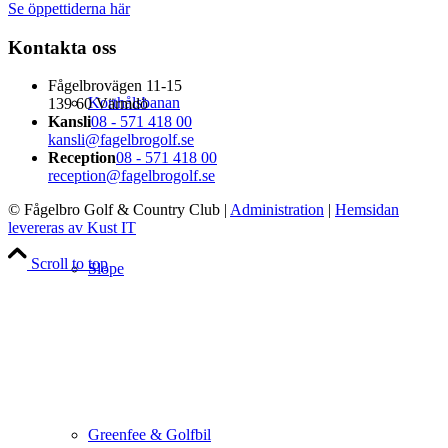
Se öppettiderna här
Kontakta oss
Fågelbrovägen 11-15
Korthålsbanan
139 60 Värmdö
Kansli
08 - 571 418 00
kansli@fagelbrogolf.se
Reception
08 - 571 418 00
reception@fagelbrogolf.se
© Fågelbro Golf & Country Club
|
Administration
|
Hemsidan
levereras av Kust IT
Scroll to top
Slope
Greenfee & Golfbil