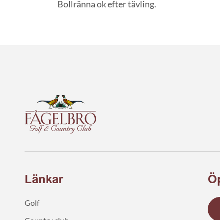
Bollränna ok efter tävling.
Länkar
Öp
Golf