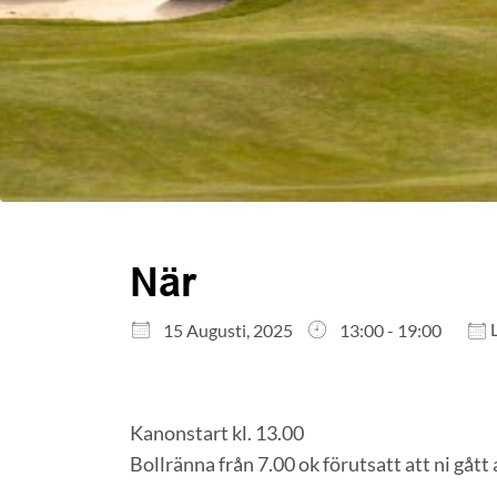
När
Ladda ner ICS
Google Kalender
L
15 Augusti, 2025
13:00 - 19:00
iCalendar
Office 365
Outlook Live
Kanonstart kl. 13.00
Bollränna från 7.00 ok förutsatt att ni gått