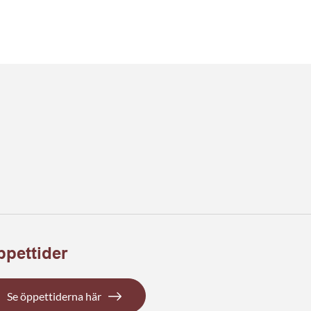
pettider
Se öppettiderna här