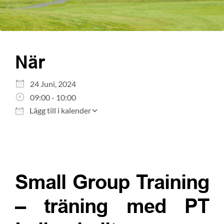
När
Ladda ner ICS
Google Kalender
24 Juni, 2024
iCalendar
09:00 - 10:00
Office 365
Lägg till i kalender
Outlook Live
Small Group Training
– träning med PT