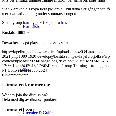
Pris per enstaka träningstillfälle är 350:- per gång om plats finns.
Självklart kan du köpa flera pkt om du vill träna fler gånger och få
mer kvalitativ träning under sommarsäsongen.
Small group traning paket köper du
här
.
Korthålsbanan
Enstaka tillfällen
Dessa betalas på plats innan passets start.
https://fagelbrogolf.se/wp-content/uploads/2024/03/Paradbild-
2021.png
1080
1920
develop@kustit.se
https://fagelbrogolf.se/wp-
content/uploads/2024/03/logo.png
develop@kustit.se
2024-05-15
12:56:13
2024-05-16 17:50:41
Small Group Training – träning med
Slope
PT Lollo i liten grupp 2024
0
Kommentarer
Lämna en kommentar
Want to join the discussion?
Dela med dig av dina synpunkter!
Lämna ett svar
Greenfee & Golfbil