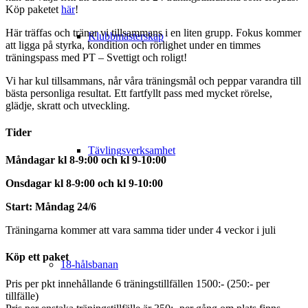
Köp paketet
här
!
Här träffas och tränar vi tillsammans i en liten grupp. Fokus kommer
Klubbmästerskap
att ligga på styrka, kondition och rörlighet under en timmes
träningspass med PT – Svettigt och roligt!
Vi har kul tillsammans, når våra träningsmål och peppar varandra till
bästa personliga resultat. Ett fartfyllt pass med mycket rörelse,
glädje, skratt och utveckling.
Tider
Tävlingsverksamhet
Måndagar kl 8-9:00 och kl 9-10:00
Onsdagar kl 8-9:00 och kl 9-10:00
Start: Måndag 24/6
Träningarna kommer att vara samma tider under 4 veckor i juli
Köp ett paket
18-hålsbanan
Pris per pkt innehållande 6 träningstillfällen 1500:- (250:- per
tillfälle)