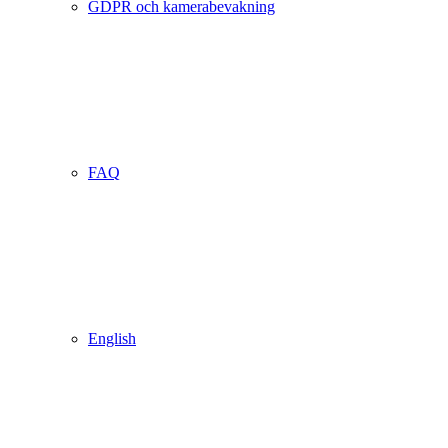
GDPR och kamerabevakning
FAQ
English