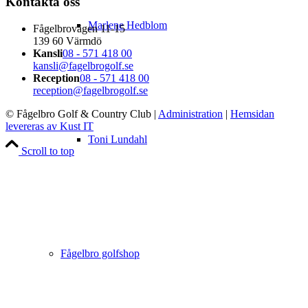
Kontakta oss
Marlene Hedblom
Fågelbrovägen 11-15
139 60 Värmdö
Kansli
08 - 571 418 00
kansli@fagelbrogolf.se
Reception
08 - 571 418 00
reception@fagelbrogolf.se
© Fågelbro Golf & Country Club
|
Administration
|
Hemsidan
levereras av Kust IT
Toni Lundahl
Scroll to top
Fågelbro golfshop