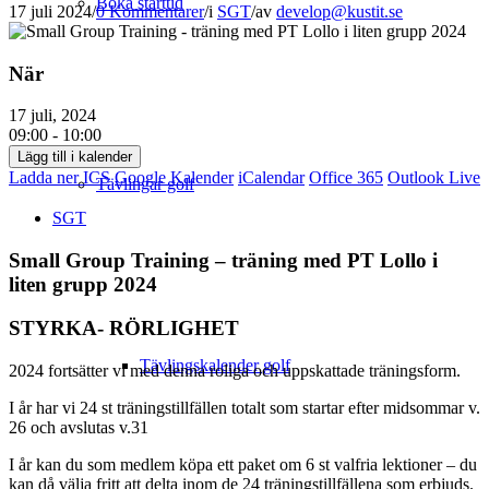
Boka starttid
17 juli 2024
/
0 Kommentarer
/
i
SGT
/
av
develop@kustit.se
När
17 juli, 2024
09:00 - 10:00
Lägg till i kalender
Ladda ner ICS
Google Kalender
iCalendar
Office 365
Outlook Live
Tävlingar golf
SGT
Small Group Training – träning med PT Lollo i
liten grupp 2024
STYRKA- RÖRLIGHET
Tävlingskalender golf
2024 fortsätter vi med denna roliga och uppskattade träningsform.
I år har vi 24 st träningstillfällen totalt som startar efter midsommar v.
26 och avslutas v.31
I år kan du som medlem köpa ett paket om 6 st valfria lektioner – du
kan då välja fritt att delta inom de 24 träningstillfällena som erbjuds.