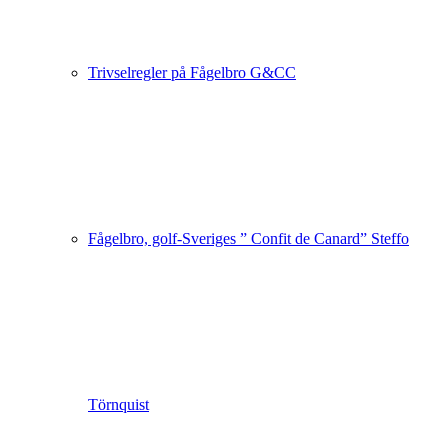
Trivselregler på Fågelbro G&CC
Fågelbro, golf-Sveriges ” Confit de Canard” Steffo
Törnquist