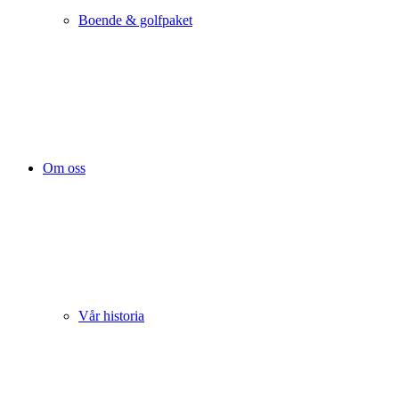
Boende & golfpaket
Om oss
Vår historia