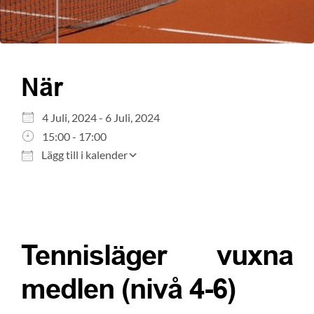
När
Ladda ner ICS
Google Kalender
4 Juli, 2024 - 6 Juli, 2024
iCalendar
15:00 - 17:00
Office 365
Lägg till i kalender
Outlook Live
Tennisläger vuxna
medlen (nivå 4-6)