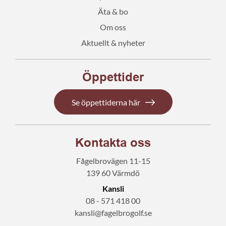
Äta & bo
Om oss
Aktuellt & nyheter
Öppettider
Se öppettiderna här
Kontakta oss
Fågelbrovägen 11-15
139 60 Värmdö
Kansli
08 - 571 418 00
kansli@fagelbrogolf.se